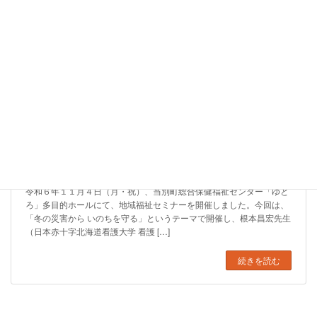
地域福祉セミナー「冬の災害から いのちを守る」開催しま
した
2024年11月7日
令和６年１１月４日（月・祝）、当別町総合保健福祉センター「ゆと
ろ」多目的ホールにて、地域福祉セミナーを開催しました。今回は、
「冬の災害から いのちを守る」というテーマで開催し、根本昌宏先生
（日本赤十字北海道看護大学 看護 […]
続きを読む