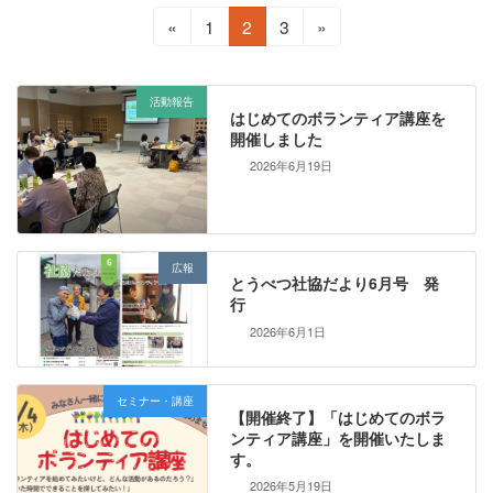
投
固
固
固
«
1
2
3
»
定
定
定
稿
ペ
ペ
ペ
の
ー
ー
ー
活動報告
はじめてのボランティア講座を
ジ
ジ
ジ
開催しました
ペ
2026年6月19日
ー
ジ
送
広報
とうべつ社協だより6月号 発
行
り
2026年6月1日
セミナー・講座
【開催終了】「はじめてのボラ
ンティア講座」を開催いたしま
す。
2026年5月19日