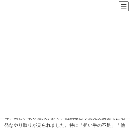
コ
ナ
ン
ビ
テ
ゲ
ン
ー
福祉委員会議 開催しまし
ツ
シ
へ
ョ
た
ス
ン
キ
に
2025年3月10日
ッ
移
プ
動
HOME
トピックス
活動報告
福祉委員会議 開催しました
当別町社会福祉協議会は、2025年2月28日に今年度最後の
福祉委員会議『今年度の福祉委員活動を振り返ろう』を開
催いたしました。
今年度は福祉委員ガイドブックの作成や公式ラインの導入
等、新しい取り組みが多く、活動報告や意見交換会では活
発なやり取りが見られました。特に「担い手の不足」「他