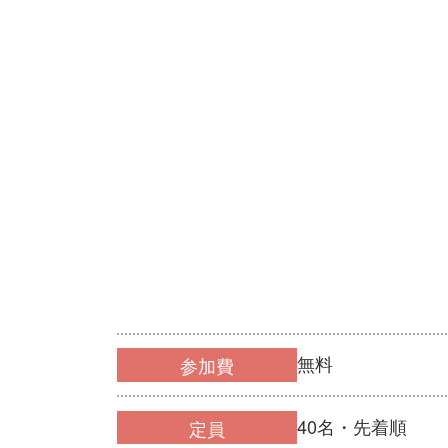
無料
参加費
40名・先着順
定員