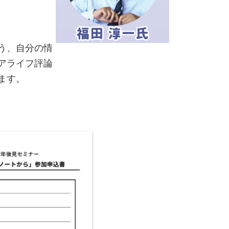
う、自分の情
アライフ評論
ます。