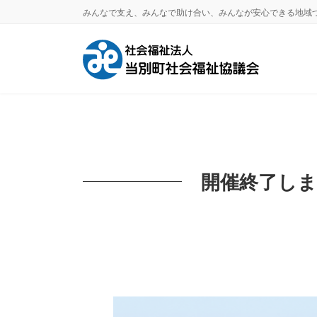
コ
ナ
みんなで支え、みんなで助け合い、みんなが安心できる地域
ン
ビ
テ
ゲ
ン
ー
ツ
シ
へ
ョ
ス
ン
キ
に
ッ
移
開催終了し
プ
動