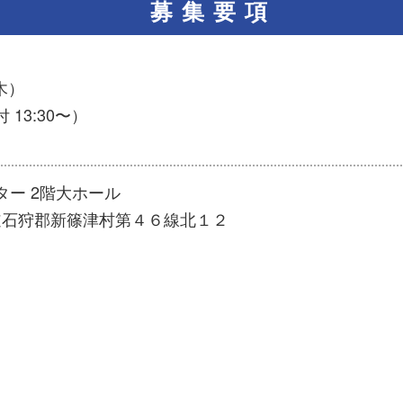
募集要項
木）
付 13:30〜）
ー 2階大ホール
北海道石狩郡新篠津村第４６線北１２